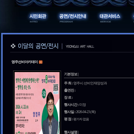
영주선비아카데미
기본정보 |
주 최 :
영주시 선비인재양성과
출연진 :
장 르 :
행사시간 :
미정
행사일 :
2026-04-23 (목)
평 점 :
평가자 없음
행사설명 |