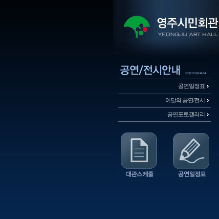
공연일정표
이달의 공연/전시
공연포토갤러리