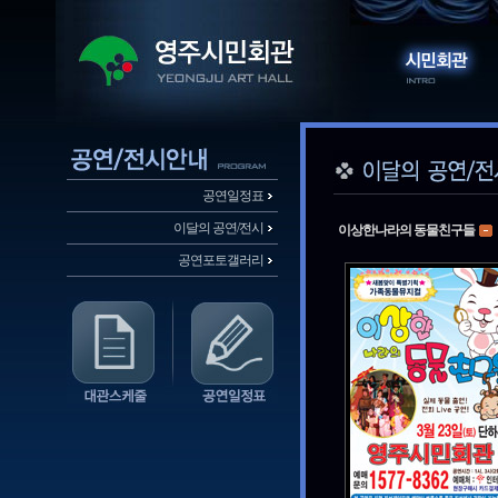
공연일정표
이달의 공연/전시
이상한나라의 동물친구들
공연포토갤러리