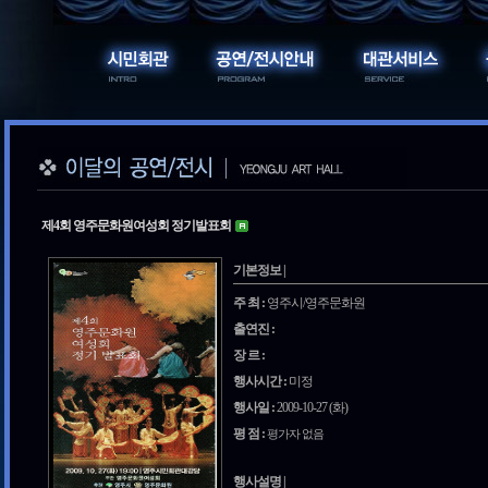
제4회 영주문화원여성회 정기발표회
기본정보 |
주 최 :
영주시/영주문화원
출연진 :
장 르 :
행사시간 :
미정
행사일 :
2009-10-27 (화)
평 점 :
평가자 없음
행사설명 |