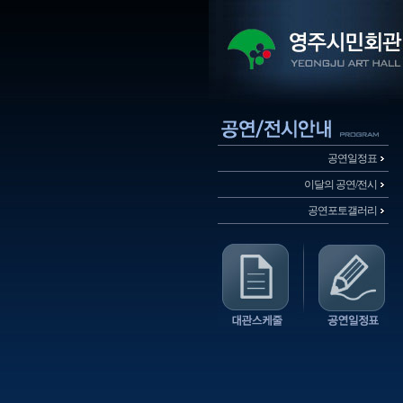
공연일정표
이달의 공연/전시
공연포토갤러리