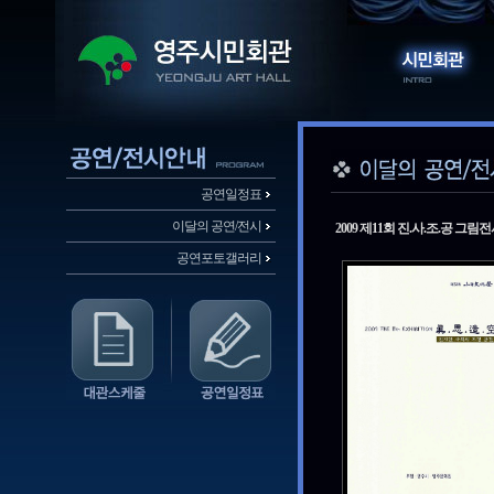
공연일정표
이달의 공연/전시
2009 제11회 진.사.조.공 그림
공연포토갤러리