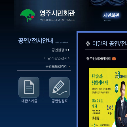
공연일정표
이달의 공연/전시
영주선비아카데미
공연포토갤러리