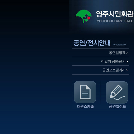
공연일정표
이달의 공연/전시
공연포토갤러리