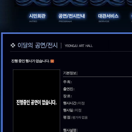
진행 중인 행사가 없습니다.
기본정보 |
주 최 :
출연진 :
장 르 :
행사시간 :
미정
행사일 :
미정
평 점 :
평가자 없음
행사설명 |