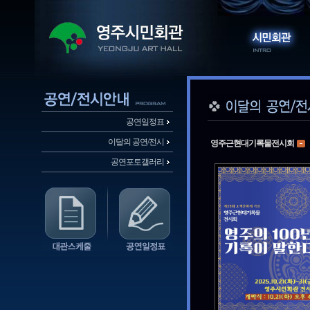
공연일정표
이달의 공연/전시
영주근현대기록물전시회
공연포토갤러리