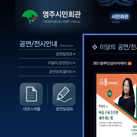
공연일정표
이달의 공연/전시
2025 영주인성아카데미
공연포토갤러리