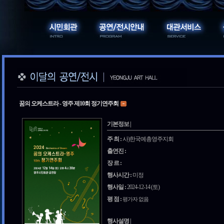
꿈의 오케스트라 - 영주 제10회 정기연주회
기본정보 |
주 최 :
사)한국예총영주지회
출연진 :
장 르 :
행사시간 :
미정
행사일 :
2024-12-14 (토)
평 점 :
평가자 없음
행사설명 |