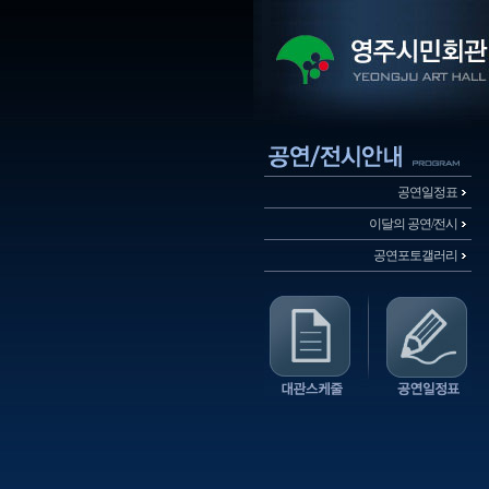
공연일정표
이달의 공연/전시
공연포토갤러리