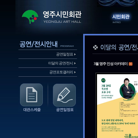
공연일정표
이달의 공연/전시
3월 영주 인성 아카데미
공연포토갤러리