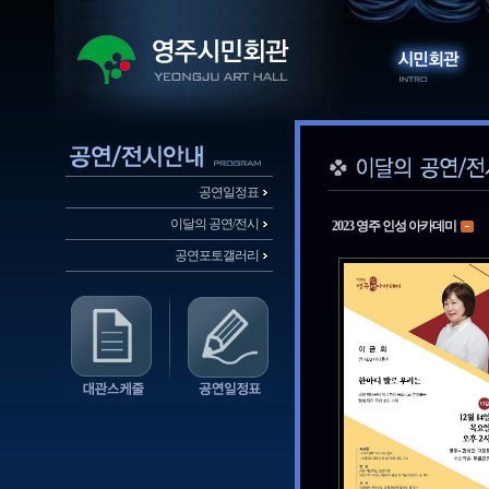
공연일정표
이달의 공연/전시
2023 영주 인성 아카데미
공연포토갤러리