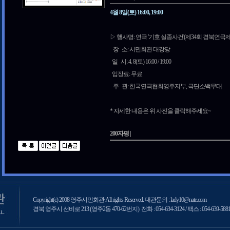
4월 8일(토) 16:00, 19:00
▷ 행사명: 연극 '기호 실종사건'(제34회 경북연극
장 소: 시민회관 대강당
일 시: 4. 8(토) 16:00 / 19:00
입장료: 무료
주 관: 한국연극협회영주지부, 극단소백무대
* 자세한 내용은 위 사진을 클릭해주세요~
200자평 |
Copyright(c) 2008 영주시민회관 All rights Reserved. 대관문의 : lady10@nate.com
경북 영주시 선비로 213 (영주2동 470-62번지) 전화 : 054-634-3124 / 팩스 : 054-639-588