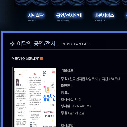
연극 '기호 실종사건'
기본정보 |
주 최 :
한국연극협회영주지부, 극단소백무대
출연진 :
장 르 :
행사시간 :
미정
행사일 :
2023-04-08 (토)
평 점 :
평가자 없음
행사설명 |