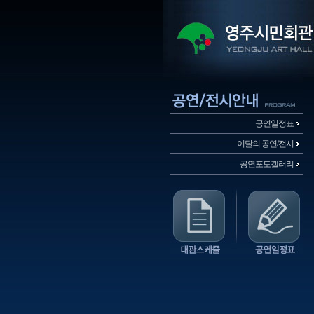
공연일정표
이달의 공연/전시
공연포토갤러리