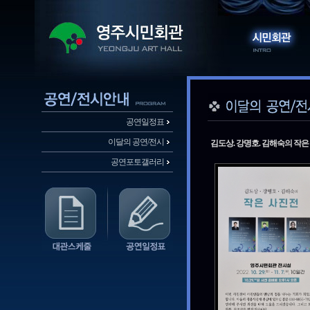
공연일정표
이달의 공연/전시
김도상. 강명호. 김해숙의 작은
공연포토갤러리