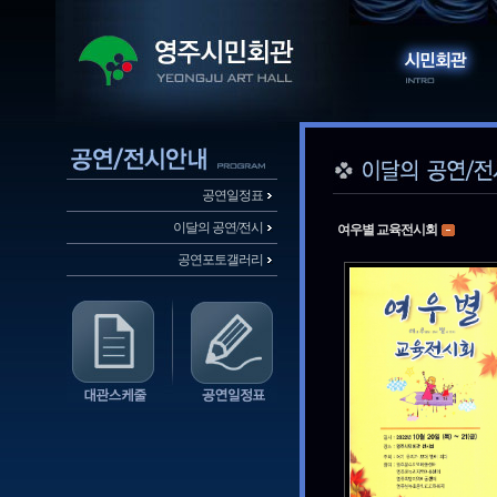
공연일정표
이달의 공연/전시
여우별 교육전시회
공연포토갤러리