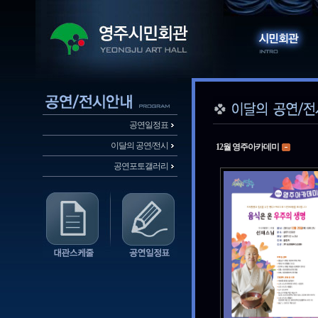
공연일정표
이달의 공연/전시
12월 영주아카데미
공연포토갤러리