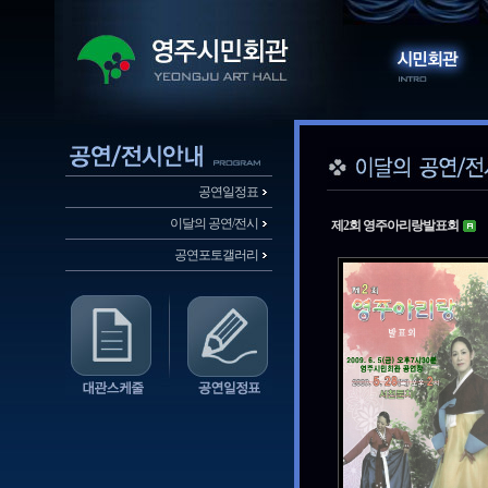
공연일정표
이달의 공연/전시
제2회 영주아리랑발표회
공연포토갤러리