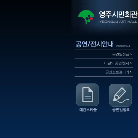
공연일정표
이달의 공연/전시
공연포토갤러리