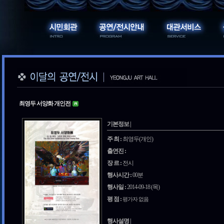
최영두 서양화 개인전
기본정보 |
주 최 :
최영두(개인)
출연진 :
장 르 :
전시
행사시간 :
00분
행사일 :
2014-09-18 (목)
평 점 :
평가자 없음
행사설명 |