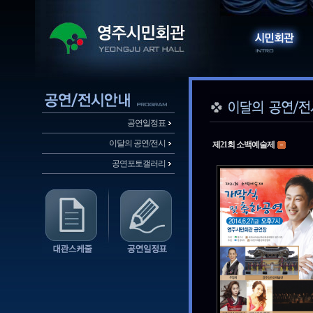
공연일정표
이달의 공연/전시
제21회 소백예술제
공연포토갤러리