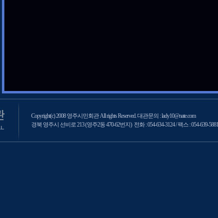
Copyright(c) 2008 영주시민회관 All rights Reserved. 대관문의 : lady10@nate.com
경북 영주시 선비로 213 (영주2동 470-62번지) 전화 : 054-634-3124 / 팩스 : 054-639-588