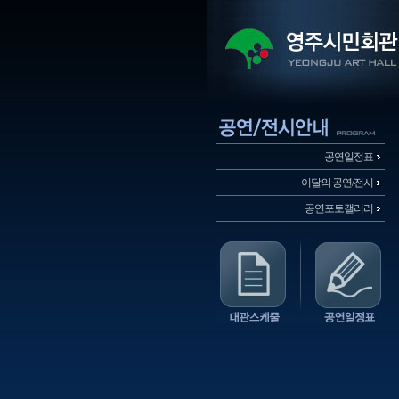
공연일정표
이달의 공연/전시
공연포토갤러리